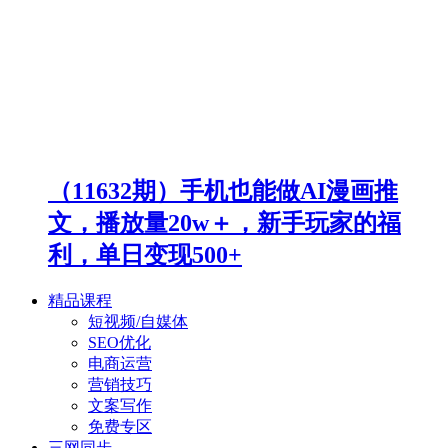
（11632期）手机也能做AI漫画推
文，播放量20w＋，新手玩家的福
利，单日变现500+
精品课程
短视频/自媒体
SEO优化
电商运营
营销技巧
文案写作
免费专区
三网同步