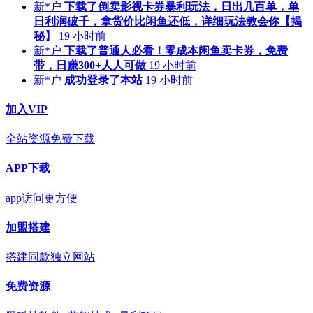
新*户
下载了倒卖影视卡券暴利玩法，日出几百单，单
日利润破千，拿货价比闲鱼还低，详细玩法教会你【揭
秘】
19 小时前
新*户
下载了普通人必看！零成本闲鱼卖卡券，免费
带，日赚300+人人可做
19 小时前
新*户
成功登录了本站
19 小时前
加入VIP
全站资源免费下载
APP下载
app访问更方便
加盟搭建
搭建同款独立网站
免费资源