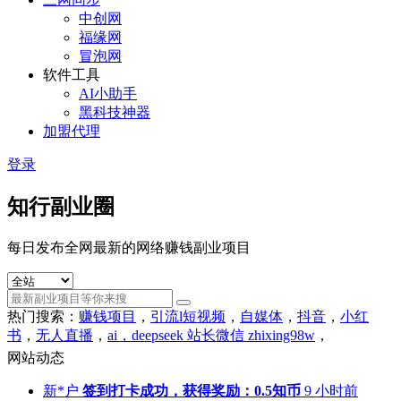
中创网
福缘网
冒泡网
软件工具
AI小助手
黑科技神器
加盟代理
登录
知行副业圈
每日发布全网最新的网络赚钱副业项目
热门搜索：
赚钱项目
，
引流l短视频
，
自媒体
，
抖音
，
小红
书
，
无人直播
，
ai，deepseek 站长微信 zhixing98w
，
网站动态
新*户
签到打卡成功，获得奖励：0.5知币
9 小时前