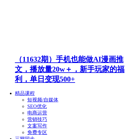
（11632期）手机也能做AI漫画推
文，播放量20w＋，新手玩家的福
利，单日变现500+
精品课程
短视频/自媒体
SEO优化
电商运营
营销技巧
文案写作
免费专区
三网同步