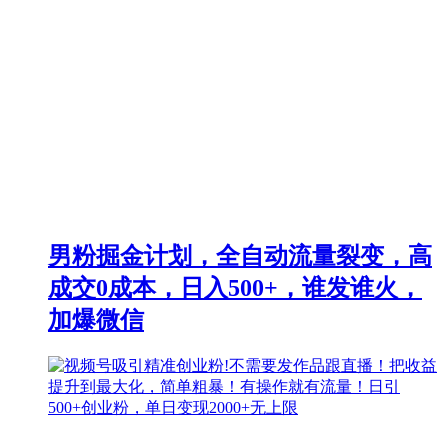
男粉掘金计划，全自动流量裂变，高
成交0成本，日入500+，谁发谁火，
加爆微信