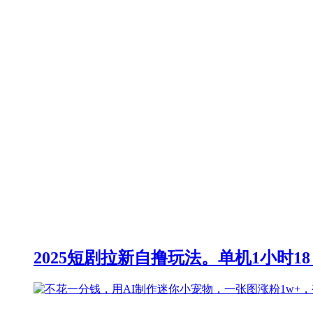
2025短剧拉新自撸玩法。单机1小时