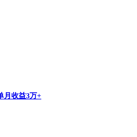
单月收益3万+