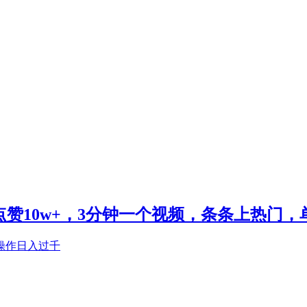
赞10w+，3分钟一个视频，条条上热门，