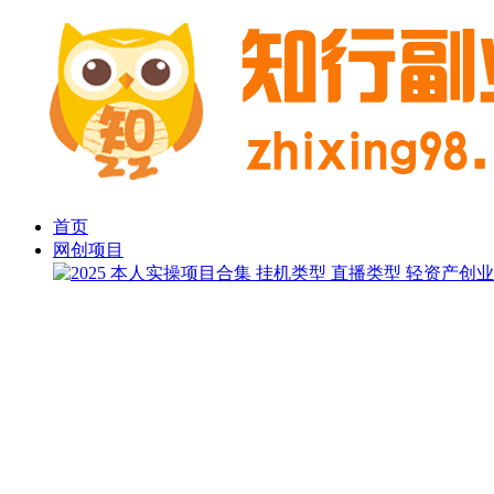
首页
网创项目