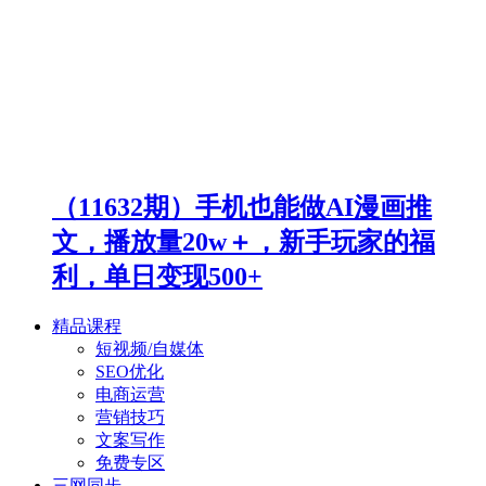
（11632期）手机也能做AI漫画推
文，播放量20w＋，新手玩家的福
利，单日变现500+
精品课程
短视频/自媒体
SEO优化
电商运营
营销技巧
文案写作
免费专区
三网同步