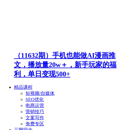
（11632期）手机也能做AI漫画推
文，播放量20w＋，新手玩家的福
利，单日变现500+
精品课程
短视频/自媒体
SEO优化
电商运营
营销技巧
文案写作
免费专区
三网同步