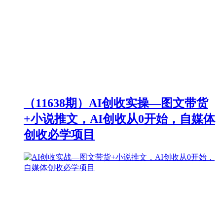
（11638期）AI创收实操—图文带货
+小说推文，AI创收从0开始，自媒体
创收必学项目