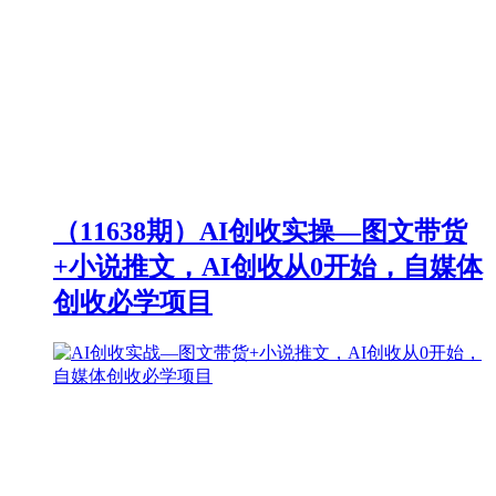
（11638期）AI创收实操—图文带货
+小说推文，AI创收从0开始，自媒体
创收必学项目